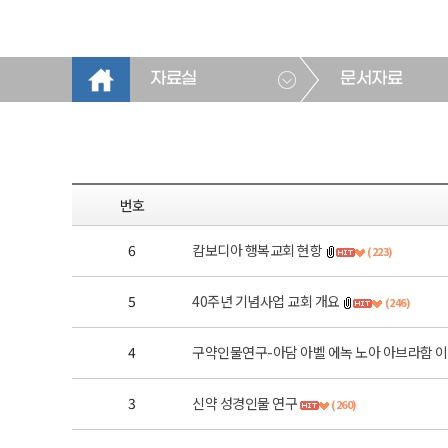
자료실
문서자료
번호
6
캄보디아 행복교회 현항
(223)
5
40주년 기념사업 교회 개요
(246)
4
구약인물연구-아담 아벨 에녹 노아 아브라함 이
3
신약 성경인물 연구
(260)