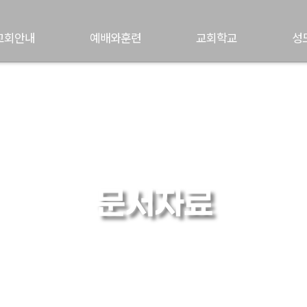
교회안내
예배와훈련
교회학교
성
문서자료