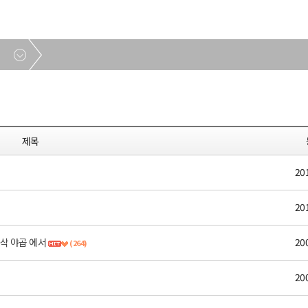
제목
20
20
삭 야곱 에서
20
(264)
20