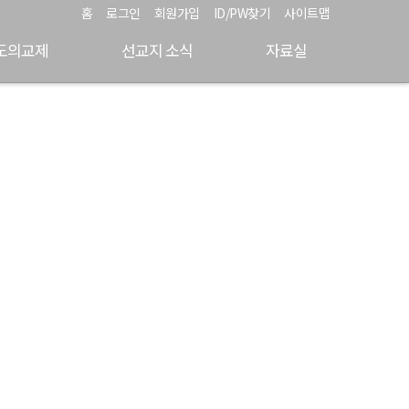
홈
로그인
회원가입
ID/PW찾기
사이트맵
도의교제
선교지 소식
자료실